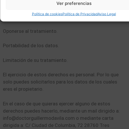
Acceso a los datos personales.
Ver preferencias
Política de cookies
Política de Privacidad
Aviso Legal
Rectificación o supresión.
Oponerse al tratamiento.
Portabilidad de los datos.
Limitación de su tratamiento.
El ejercicio de estos derechos es personal. Por lo que
solo puedes solicitarlos para los datos de los cuales
eres el propietario.
En el caso de que quieras ejercer alguno de estos
derechos puedes hacerlo, mediante un mail dirigido a:
info@doctorguillermodavila.com o mediante carta
dirigida a: C/ Ciudad de Columbia, 72 28760 Tres