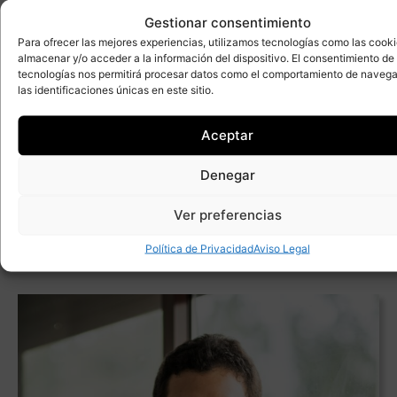
aspectos médicos hasta
Gestionar consentimiento
los emocionales.
Para ofrecer las mejores experiencias, utilizamos tecnologías como las cook
almacenar y/o acceder a la información del dispositivo. El consentimiento de
tecnologías nos permitirá procesar datos como el comportamiento de navega
las identificaciones únicas en este sitio.
Aceptar
Denegar
CONOCE AL DOCTOR
Ver preferencias
DÁVILA
Política de Privacidad
Aviso Legal